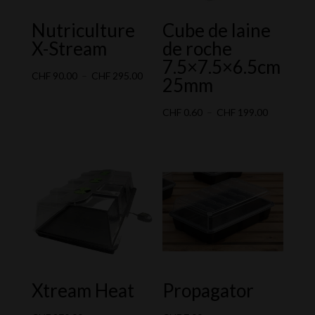
Nutriculture
Cube de laine
X-Stream
de roche
7.5×7.5×6.5cm
Plage
CHF
90.00
–
CHF
295.00
25mm
de
prix :
Plage
CHF
0.60
–
CHF
199.00
CHF 90.00
de
à
prix :
CHF 295.00
CHF 0.60
à
CHF 199.0
Xtream Heat
Propagator