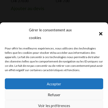
CHF
270.00
CHF
7.00
Ajouter au devis
Gérer le consentement aux
cookies
2024-2025 ©
Let’s Grow
, tous droits
Pour offrir les meilleures expériences, nous utilisons des technologies
réservés – Conception web by
Moovent
–
telles que les cookies pour stocker et/ou accéder aux informations des
appareils. Le fait de consentir à ces technologies nous permettra de traiter
Hébergement et mail
Infomaniak
des données telles que le comportement de navigation ou les ID uniques sur
ce site. Le fait de ne pas consentir ou de retirer son consentement peut avoir
un effet négatif sur certaines caractéristiques et fonctions.
Accepter
Refuser
Conditions générales
Voir les préférences