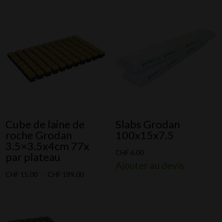
prix :
CHF 15.0
à
CHF 189.
Cube de laine de
Slabs Grodan
roche Grodan
100x15x7.5
3.5×3.5x4cm 77x
CHF
6.00
par plateau
Ajouter au devis
Plage
CHF
15.00
–
CHF
189.00
de
prix :
CHF 15.00