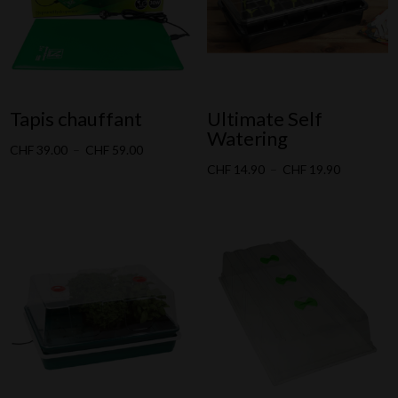
Tapis chauffant
Ultimate Self
Watering
Plage
CHF
39.00
–
CHF
59.00
Plage
CHF
14.90
–
CHF
19.90
de
de
prix :
prix :
CHF 39.00
CHF 14.90
à
à
CHF 59.00
CHF 19.90