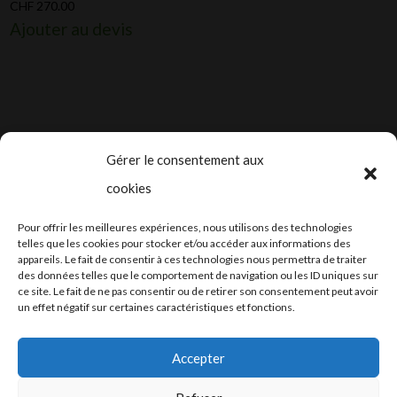
CHF
270.00
Ajouter au devis
Gérer le consentement aux
cookies
2024-2025 ©
Let’s Grow
, tous droits
Pour offrir les meilleures expériences, nous utilisons des technologies
réservés – Conception web by
Moovent
–
telles que les cookies pour stocker et/ou accéder aux informations des
appareils. Le fait de consentir à ces technologies nous permettra de traiter
Hébergement et mail
Infomaniak
des données telles que le comportement de navigation ou les ID uniques sur
ce site. Le fait de ne pas consentir ou de retirer son consentement peut avoir
un effet négatif sur certaines caractéristiques et fonctions.
Accepter