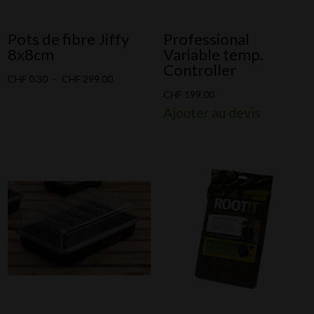
Pots de fibre Jiffy
Professional
8x8cm
Variable temp.
Controller
Plage
CHF
0.30
–
CHF
299.00
CHF
199.00
de
Ajouter au devis
prix :
CHF 0.30
à
CHF 299.00