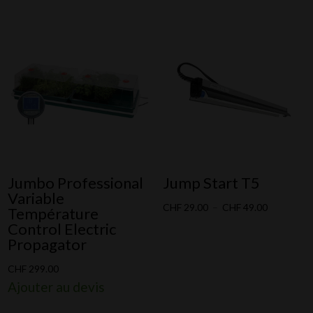
Jumbo Professional
Jump Start T5
Variable
Plage
CHF
29.00
–
CHF
49.00
Température
de
Control Electric
Propagator
prix :
CHF 29.00
CHF
299.00
à
Ajouter au devis
CHF 49.00