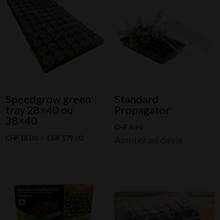
à
CHF 189.00
Speedgrow green
Standard
tray 28×40 ou
Propagator
38×40
CHF
6.90
Plage
CHF
18.00
–
CHF
179.00
Ajouter au devis
de
prix :
CHF 18.00
à
CHF 179.00