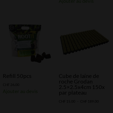
Ajouter au devis
Refill 50pcs
Cube de laine de
roche Grodan
CHF
26.00
2.5×2.5x4cm 150x
Ajouter au devis
par plateau
Plage
CHF
15.00
–
CHF
189.00
de