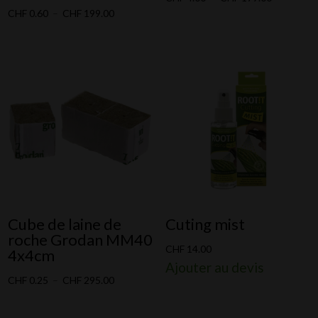
Plage
CHF
0.60
–
CHF
199.00
de
de
prix :
prix :
CHF 4.00
CHF 0.60
à
à
CHF 179.0
CHF 199.00
Cube de laine de
Cuting mist
roche Grodan MM40
CHF
14.00
4x4cm
Ajouter au devis
Plage
CHF
0.25
–
CHF
295.00
de
prix :