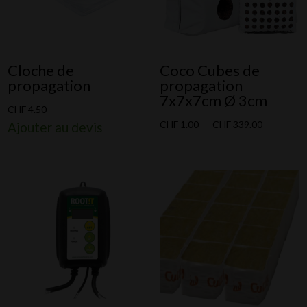
Cloche de
Coco Cubes de
propagation
propagation
7x7x7cm Ø 3cm
CHF
4.50
Plage
CHF
1.00
–
CHF
339.00
Ajouter au devis
de
prix :
CHF 1.00
à
CHF 339.0