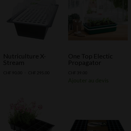
Nutriculture X-
One Top Electic
Stream
Propagator
Plage
CHF
90.00
–
CHF
295.00
CHF
39.00
Ajouter au devis
de
prix :
CHF 90.00
à
CHF 295.00