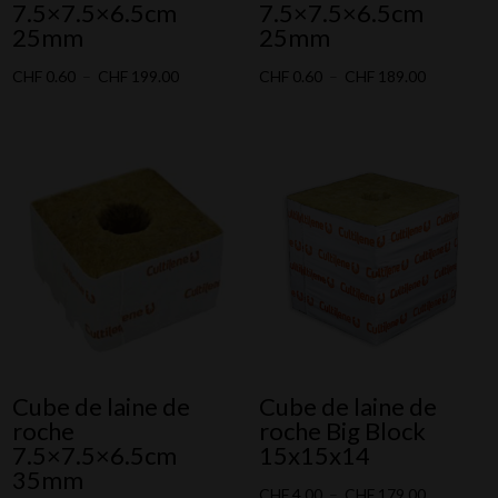
7.5×7.5×6.5cm
7.5×7.5×6.5cm
25mm
25mm
Plage
Plage
CHF
0.60
–
CHF
199.00
CHF
0.60
–
CHF
189.00
de
de
prix :
prix :
CHF 0.60
CHF 0.60
à
à
CHF 199.00
CHF 189.0
Cube de laine de
Cube de laine de
roche
roche Big Block
7.5×7.5×6.5cm
15x15x14
35mm
Plage
CHF
4.00
–
CHF
179.00