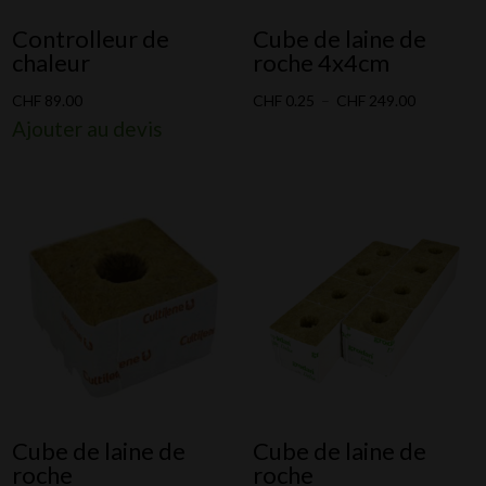
Controlleur de
Cube de laine de
chaleur
roche 4x4cm
Plage
CHF
89.00
CHF
0.25
–
CHF
249.00
Ajouter au devis
de
prix :
CHF 0.25
à
CHF 249.0
Cube de laine de
Cube de laine de
roche
roche