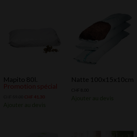
Mapito 80l.
Natte 100x15x10cm
Promotion spécial
CHF
8.00
Le
Le
CHF
59.00
CHF
41.30
Ajouter au devis
Ajouter au devis
prix
prix
initial
actuel
était :
est :
CHF 59.00.
CHF 41.30.