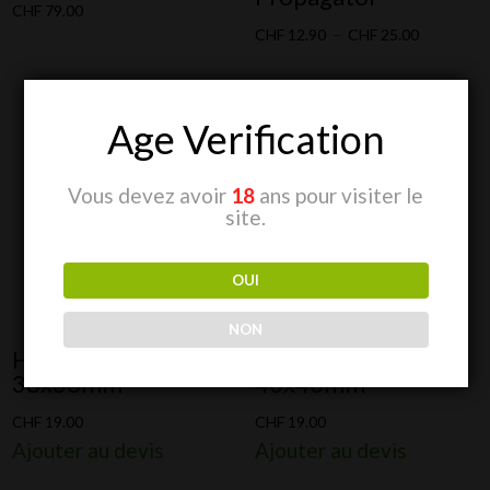
CHF
79.00
Plage
CHF
12.90
–
CHF
25.00
de
prix :
CHF 12.90
Age Verification
à
CHF 25.00
Vous devez avoir
18
ans pour visiter le
site.
OUI
NON
HORTI PLUG 104
HORTI PLUG 84
38x38mm
40x40mm
CHF
19.00
CHF
19.00
Ajouter au devis
Ajouter au devis