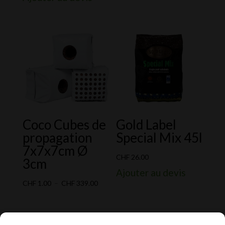
CHF 16.00
à
CHF 22.00
Coco Cubes de
Gold Label
propagation
Special Mix 45l
7x7x7cm Ø
CHF
26.00
3cm
Ajouter au devis
Plage
CHF
1.00
–
CHF
339.00
de
prix :
CHF 1.00