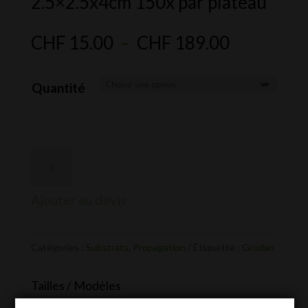
2.5×2.5x4cm 150x par plateau
Plage
CHF
15.00
–
CHF
189.00
de
prix :
Quantité
CHF 15.0
à
CHF 189.
Ajouter au devis
Catégories :
Substrats
,
Propagation
Étiquette :
Grodan
Tailles / Modèles
Plateau de 150 pces -
CHF
15.00