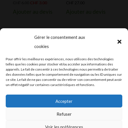
Le
Le
CHF
6.00
CHF
3.00
CHF
27.00
prix
prix
Ajouter au devis
Ajouter au devis
initial
actuel
était :
est :
CHF 6.00.
CHF 3.00.
Gérer le consentement aux
cookies
2024-2025 ©
Let’s Grow
, tous droits
Pour offrir les meilleures expériences, nous utilisons des technologies
réservés – Conception web by
Moovent
–
telles que les cookies pour stocker et/ou accéder aux informations des
appareils. Le fait de consentir à ces technologies nous permettra de traiter
Hébergement et mail
Infomaniak
des données telles que le comportement de navigation ou les ID uniques sur
ce site. Le fait de ne pas consentir ou de retirer son consentement peut avoir
un effet négatif sur certaines caractéristiques et fonctions.
Accepter
Refuser
Conditions générales
Voir les préférences