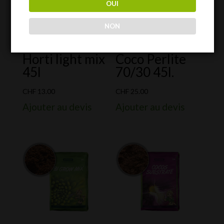
OUI
NON
Horti light mix
Coco Perlite
45l
70/30 45l.
CHF
13.00
CHF
25.00
Ajouter au devis
Ajouter au devis