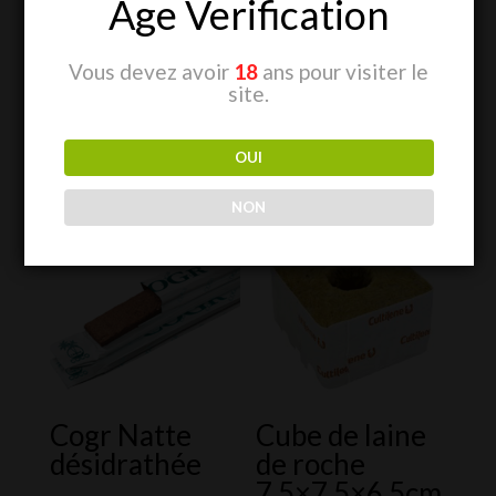
Age Verification
Vous devez avoir
18
ans pour visiter le
site.
OUI
Produits similaires
NON
Cogr Natte
Cube de laine
désidrathée
de roche
7.5×7.5×6.5cm