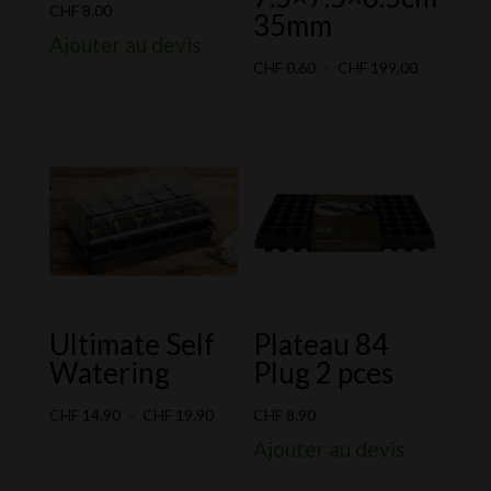
CHF
8.00
35mm
Ajouter au devis
Plage
CHF
0.60
–
CHF
199.00
de
prix :
CHF 0.60
à
CHF 199.0
Ultimate Self
Plateau 84
Watering
Plug 2 pces
Plage
CHF
14.90
–
CHF
19.90
CHF
8.90
de
Ajouter au devis
prix :