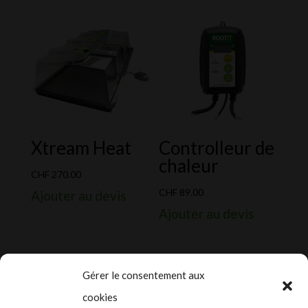
CHF 14.90
à
CHF 19.90
Xtream Heat
Controlleur de
chaleur
CHF
270.00
CHF
89.00
Ajouter au devis
Ajouter au devis
Gérer le consentement aux
cookies