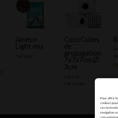
Janeco-
Coco Cubes
B
Light-mix
de
C
propagation
CHF
14.00
Pr
7x7x7cm Ø
Aj
3cm
is
CHF
1.00
–
Plage
CHF
339.00
de
prix :
Pour offrir 
cookies pour
CHF 1.00
ces technolo
à
navigation ou
consentement
CHF 339.00