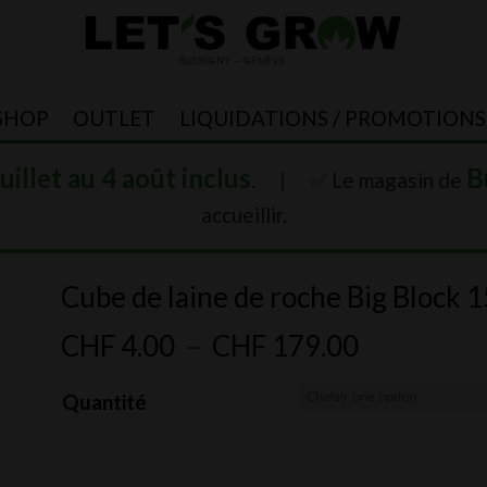
SHOP
OUTLET
LIQUIDATIONS / PROMOTIONS
juillet au 4 août inclus
B
.
|
✅ Le magasin de
accueillir.
Cube de laine de roche Big Block
e
Plage
CHF
4.00
–
CHF
179.00
de
Quantité
prix :
CHF 4.00
à