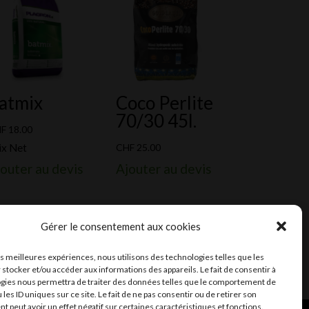
atmix
Coco Perlite
70/30 45l.
HF
18.00
ix Net
CHF
25.00
outer au devis
Ajouter au devis
Gérer le consentement aux cookies
les meilleures expériences, nous utilisons des technologies telles que les
 stocker et/ou accéder aux informations des appareils. Le fait de consentir à
gies nous permettra de traiter des données telles que le comportement de
 les ID uniques sur ce site. Le fait de ne pas consentir ou de retirer son
 peut avoir un effet négatif sur certaines caractéristiques et fonctions.