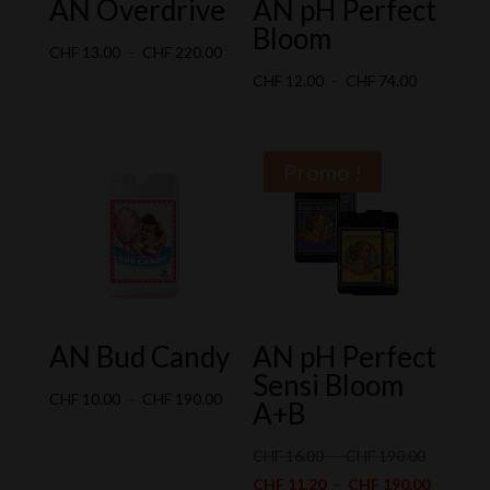
AN Overdrive
AN pH Perfect
Bloom
Plage
CHF
13.00
–
CHF
220.00
de
Plage
CHF
12.00
–
CHF
74.00
prix :
de
CHF 13.00
prix :
à
CHF 12.00
Promo !
CHF 220.00
à
CHF 74.00
AN Bud Candy
AN pH Perfect
Sensi Bloom
Plage
CHF
10.00
–
CHF
190.00
A+B
de
prix :
Plage
CHF
16.00
–
CHF
190.00
CHF 10.00
de
Plage
CHF
11.20
–
CHF
190.00