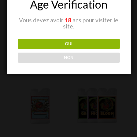
Age Verification
Plus d’informations sur le produit
Vous devez avoir
18
ans pour visiter le
site.
OUI
NON
Produits similaires