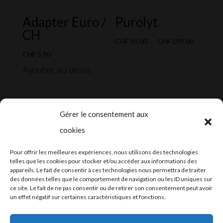
Adapter Euro /
Purolyt
CH
Plage
CHF
35.00
–
CHF
199.00
de
CHF
5.90
prix :
Ajouter au devis
CHF 35.0
à
CHF 199.
Gérer le consentement aux
cookies
2024-2025 ©
Let’s Grow
, tous droits
Pour offrir les meilleures expériences, nous utilisons des technologies
réservés – Conception web by
Moovent
–
telles que les cookies pour stocker et/ou accéder aux informations des
appareils. Le fait de consentir à ces technologies nous permettra de traiter
Hébergement et mail
Infomaniak
des données telles que le comportement de navigation ou les ID uniques sur
ce site. Le fait de ne pas consentir ou de retirer son consentement peut avoir
un effet négatif sur certaines caractéristiques et fonctions.