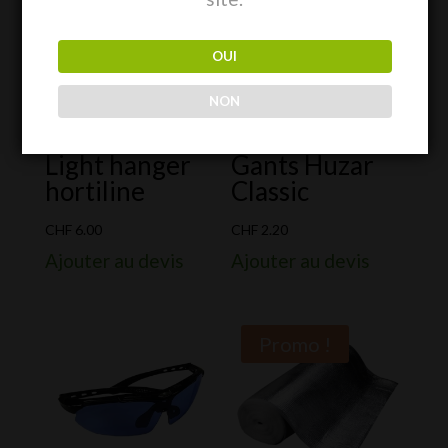
OUI
NON
Light hanger
Gants Huzar
hortiline
Classic
CHF
6.00
CHF
2.20
Ajouter au devis
Ajouter au devis
Promo !