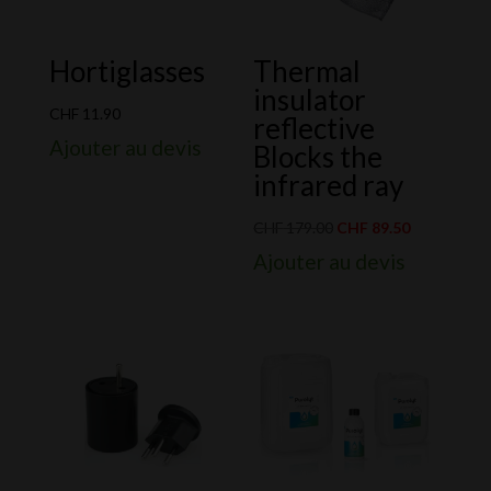
Hortiglasses
Thermal
insulator
CHF
11.90
reflective
Ajouter au devis
Blocks the
infrared ray
Le
Le
CHF
179.00
CHF
89.50
prix
prix
Ajouter au devis
initial
actuel
était :
est :
CHF 179.00.
CHF 89.50.