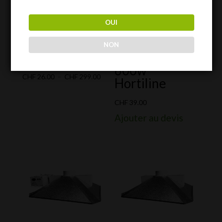
OUI
NON
Hortiphonic
Ampoule HPS
600w
Plage
CHF
26.00
–
CHF
299.00
Hortiline
de
prix :
CHF
39.00
CHF 26.00
Ajouter au devis
à
CHF 299.00