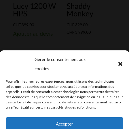
Lucy 1200 W
Shaddy
HPS
Monkey
CHF
399.00
CHF
399.00
–
Plage
CHF
3'999.00
Ajouter au devis
de
prix :
CHF 399.00
Gérer le consentement aux
à
cookies
CHF 3'999.00
2024-2025 ©
Let’s Grow
, tous droits
Pour offrir les meilleures expériences, nous utilisons des technologies
réservés – Conception web by
Moovent
–
telles que les cookies pour stocker et/ou accéder aux informations des
appareils. Le fait de consentir à ces technologies nous permettra de traiter
Hébergement et mail
Infomaniak
des données telles que le comportement de navigation ou les ID uniques sur
ce site. Le fait de ne pas consentir ou de retirer son consentement peut avoir
un effet négatif sur certaines caractéristiques et fonctions.
Accepter