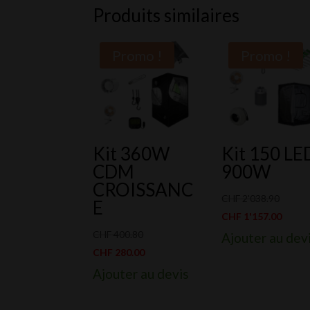
Produits similaires
Promo !
Promo !
Kit 360W
Kit 150 LE
CDM
900W
CROISSANC
Le
CHF
2'038.90
E
prix
Le
CHF
1'157.00
Le
initial
prix
CHF
400.80
Ajouter au dev
prix
Le
était :
actuel
CHF
280.00
initial
prix
CHF 2'
est :
Ajouter au devis
était :
actuel
CHF 1'
CHF 400.80.
est :