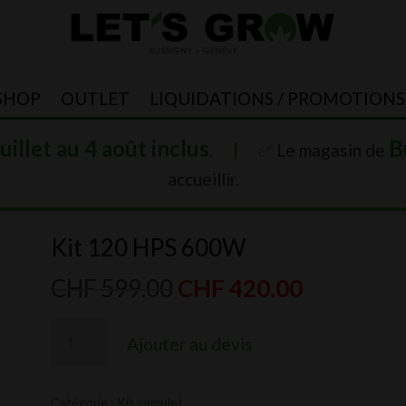
SHOP
OUTLET
LIQUIDATIONS / PROMOTIONS
juillet au 4 août inclus
B
.
|
✅ Le magasin de
accueillir.
Kit 120 HPS 600W
Le
Le
CHF
599.00
CHF
420.00
prix
prix
quantité
initial
actuel
Ajouter au devis
de
était :
est :
Kit
CHF 599.00.
CHF 420.0
Catégorie :
Kit complet