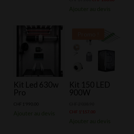
était :
est :
prix
prix
Ajouter au devis
CHF 197.00.
CHF 99.00.
initial
actuel
était :
est :
CHF 375.80.
CHF 260.0
Promo !
Kit Led 630w
Kit 150 LED
Pro
900W
Le
CHF
1'990.00
CHF
2'038.90
prix
Le
CHF
1'157.00
Ajouter au devis
initial
prix
Ajouter au devis
était :
actuel