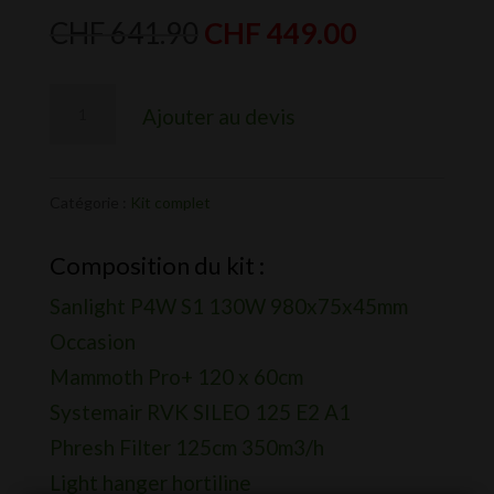
Le
Le
CHF
641.90
CHF
449.00
prix
prix
initial
actuel
quantité
Ajouter au devis
était :
est :
de
CHF 641.90.
CHF 449.0
Kit
Croissance
Catégorie :
Kit complet
Sanlight
Composition du kit :
120x60cm
Sanlight P4W S1 130W 980x75x45mm
Occasion
Mammoth Pro+ 120 x 60cm
Systemair RVK SILEO 125 E2 A1
Phresh Filter 125cm 350m3/h
Light hanger hortiline