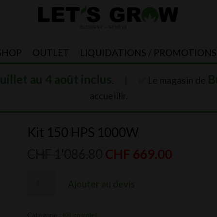
SHOP
OUTLET
LIQUIDATIONS / PROMOTIONS
juillet au 4 août inclus
B
.
|
✅ Le magasin de
accueillir.
Kit 150 HPS 1000W
Le
Le
CHF
1'086.80
CHF
669.00
prix
prix
quantité
initial
actuel
Ajouter au devis
de
était :
est :
Kit
CHF 1'086.80.
CHF 669
Catégorie :
Kit complet