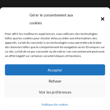
Gérer le consentement aux
cookies
2024-2025 ©
Let’s Grow
, tous droits
Pour offrir les meilleures expériences, nous utilisons des technologies
réservés – Conception web by
Moovent
–
telles que les cookies pour stocker et/ou accéder aux informations des
appareils. Le fait de consentir à ces technologies nous permettra de traiter
Hébergement et mail
Infomaniak
des données telles que le comportement de navigation ou les ID uniques sur
ce site. Le fait de ne pas consentir ou de retirer son consentement peut avoir
un effet négatif sur certaines caractéristiques et fonctions.
Accepter
Refuser
Conditions générales
Voir les préférences
Politique de cookies
Fiches de données de sécurité (FDS)