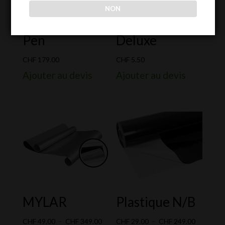
NON
Bluelab Soil pH
Wide Spade
Pen
Deluxe
CHF
179.00
CHF
5.50
Ajouter au devis
Ajouter au devis
MYLAR
Plastique N/B
Plage
Plage
CHF
49.00
–
CHF
349.00
CHF
29.00
–
CHF
249.00