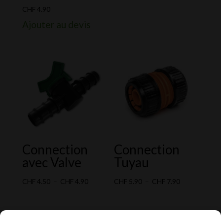
de
CHF
4.90
prix :
Ajouter au devis
CHF 2.90
à
CHF 3.90
Connection
Connection
avec Valve
Tuyau
Plage
Plage
CHF
4.50
–
CHF
4.90
CHF
5.90
–
CHF
7.90
de
de
prix :
prix :
CHF 4.50
CHF 5.90