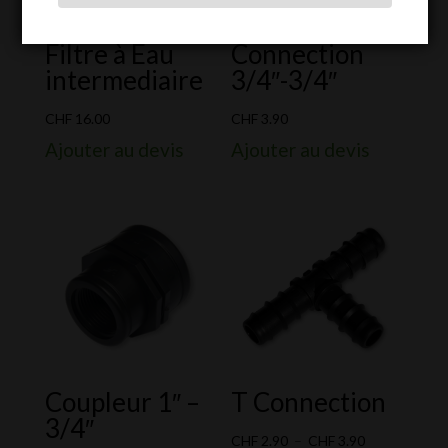
Filtre à Eau
Connection
intermediaire
3/4″-3/4″
CHF
16.00
CHF
3.90
Ajouter au devis
Ajouter au devis
Coupleur 1″ –
T Connection
3/4″
Plage
CHF
2.90
–
CHF
3.90