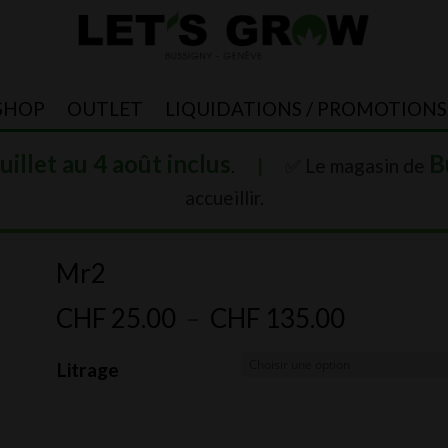
SHOP
OUTLET
LIQUIDATIONS / PROMOTIONS
juillet au 4 août inclus
B
.
|
✅ Le magasin de
accueillir.
Mr2
Plage
CHF
25.00
–
CHF
135.00
de
Litrage
prix :
CHF 25.
à