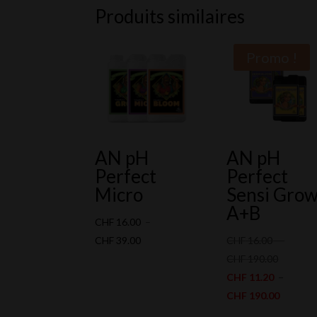
Produits similaires
Promo !
AN pH
AN pH
Perfect
Perfect
Micro
Sensi Gro
A+B
CHF
16.00
–
Plage
CHF
39.00
CHF
16.00
–
de
Plage
CHF
190.00
prix :
de
CHF
11.20
–
CHF 16.00
prix :
Plage
CHF
190.00
à
CHF 16.
de