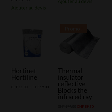
Ajouter au devis
Ajouter au devis
Promo !
Hortinet
Thermal
Hortiline
insulator
reflective
Plage
CHF
11.00
–
CHF
19.00
Blocks the
de
infrared ray
prix :
CHF 11.00
Le
Le
CHF
179.00
CHF
89.50