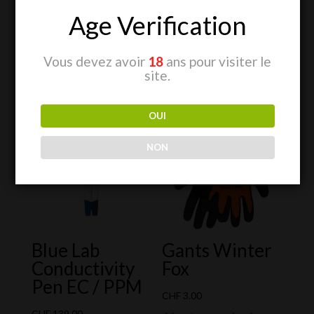
Age Verification
Vous devez avoir
18
ans pour visiter le
site.
Produits similaires
OUI
NON
Blue Lab
Gants Winter
Conductivity
Fox
Pen EC / PPM
CHF
3.00
CHF
139.00