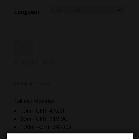
de
prix :
Longueur
CHF 49.0
à
CHF 349.
Ajouter au devis
Catégorie :
Divers
Tailles / Modèles
10m -
CHF
49.00
30m -
CHF
119.00
100m -
CHF
349.00