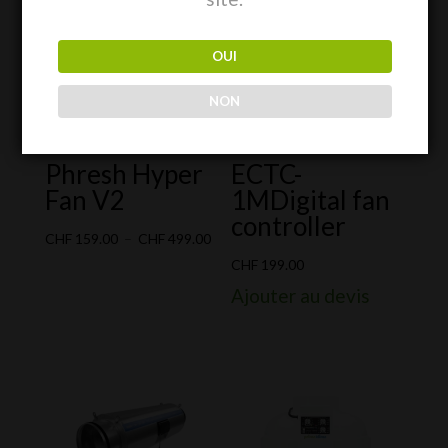
Promo !
OUI
NON
Phresh Hyper
ECTC-
Fan V2
1MDigital fan
controller
Plage
CHF
159.00
–
CHF
499.00
de
CHF
199.00
prix :
Ajouter au devis
CHF 159.00
à
CHF 499.00