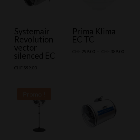
Systemair
Prima Klima
Revolution
EC TC
vector
Plage
CHF
299.00
–
CHF
389.00
silenced EC
de
prix :
CHF
599.00
CHF 299
à
CHF 389
Promo !