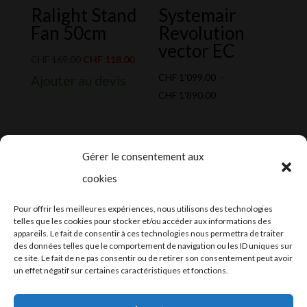
Ralight Stand
Systemair
Fan 50cm
Revolution
vector EC
Le
Le
CHF
169.00
CHF
118.00
prix
prix
CHF
1'099.00
–
Ajouter au devis
initial
actuel
Plage
CHF
1'890.00
était :
est :
de
CHF 169.00.
CHF 118.00.
prix :
CHF 1'099.00
Gérer le consentement aux
à
cookies
CHF 1'890.00
2024-2025 ©
Let’s Grow
, tous droits
Pour offrir les meilleures expériences, nous utilisons des technologies
réservés – Conception web by
Moovent
–
telles que les cookies pour stocker et/ou accéder aux informations des
appareils. Le fait de consentir à ces technologies nous permettra de traiter
Hébergement et mail
Infomaniak
des données telles que le comportement de navigation ou les ID uniques sur
ce site. Le fait de ne pas consentir ou de retirer son consentement peut avoir
un effet négatif sur certaines caractéristiques et fonctions.