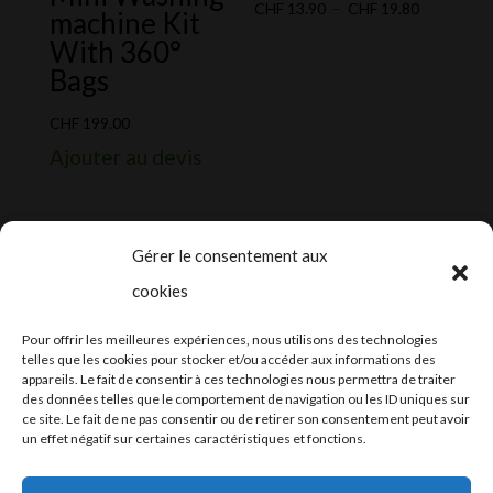
Plage
CHF
13.90
–
CHF
19.80
machine Kit
de
With 360°
prix :
Bags
CHF 13.90
à
CHF
199.00
CHF 19.80
Ajouter au devis
Gérer le consentement aux
cookies
2024-2025 ©
Let’s Grow
, tous droits
Pour offrir les meilleures expériences, nous utilisons des technologies
réservés – Conception web by
Moovent
–
telles que les cookies pour stocker et/ou accéder aux informations des
appareils. Le fait de consentir à ces technologies nous permettra de traiter
Hébergement et mail
Infomaniak
des données telles que le comportement de navigation ou les ID uniques sur
ce site. Le fait de ne pas consentir ou de retirer son consentement peut avoir
un effet négatif sur certaines caractéristiques et fonctions.