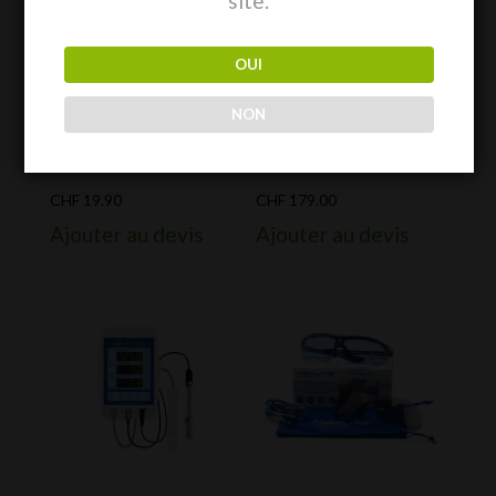
site.
OUI
NON
WORKLIGHT
Bluelab Soil pH
XL
Pen
CHF
19.90
CHF
179.00
Ajouter au devis
Ajouter au devis