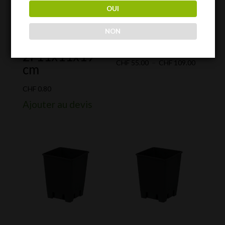
OUI
NON
Pots plastique
Flexible Tray
2l 11x11x19
Plage
CHF
55.00
–
CHF
109.00
cm
de
prix :
CHF
0.80
CHF 55.0
Ajouter au devis
à
CHF 109.