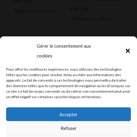
CHF
2.00
CHF
5.90
Ajouter au devis
Ajouter au devis
Gérer le consentement aux
cookies
2024-2025 ©
Let’s Grow
, tous droits
Pour offrir les meilleures expériences, nous utilisons des technologies
réservés – Conception web by
Moovent
–
telles que les cookies pour stocker et/ou accéder aux informations des
appareils. Le fait de consentir à ces technologies nous permettra de traiter
Hébergement et mail
Infomaniak
des données telles que le comportement de navigation ou les ID uniques sur
ce site. Le fait de ne pas consentir ou de retirer son consentement peut avoir
un effet négatif sur certaines caractéristiques et fonctions.
Accepter
Refuser