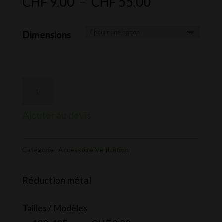
Plage
CHF
9.00
–
CHF
55.00
de
prix :
Dimensions
CHF 9.00
à
CHF 55.00
Ajouter au devis
Catégorie :
Accessoire Ventilation
Réduction métal
Tailles / Modèles