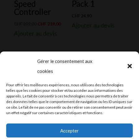
Speed
Pack 1
Controller
CHF
24.90
Le
Le
CHF
299.00
CHF
219.00
Ajouter au devis
prix
prix
Ajouter au devis
initial
actuel
était :
est :
CHF 299.00.
CHF 219.00.
Gérer le consentement aux
cookies
2024-2025 ©
Let’s Grow
, tous droits
Pour offrir les meilleures expériences, nous utilisons des technologies
réservés – Conception web by
Moovent
–
telles que les cookies pour stocker et/ou accéder aux informations des
appareils. Le fait de consentir à ces technologies nous permettra de traiter
Hébergement et mail
Infomaniak
des données telles que le comportement de navigation ou les ID uniques sur
ce site. Le fait de ne pas consentir ou de retirer son consentement peut avoir
un effet négatif sur certaines caractéristiques et fonctions.
Accepter