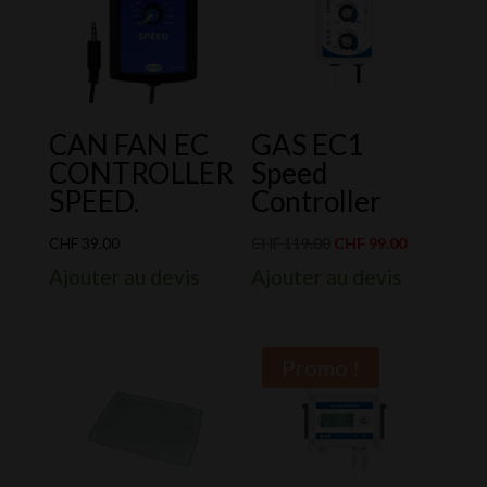
CAN FAN EC
GAS EC1
CONTROLLER
Speed
SPEED.
Controller
Le
Le
CHF
39.00
CHF
119.00
CHF
99.00
prix
prix
Ajouter au devis
Ajouter au devis
initial
actuel
était :
est :
CHF 119.00.
CHF 99.00.
Promo !