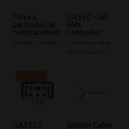
Filtre à
GAS EC – AC
particules de
FAN
remplacement
Controller
Plage
Le
Le
CHF
17.00
–
CHF
29.00
CHF
399.00
CHF
289.00
de
prix
prix
Ajouter au devis
prix :
initial
actuel
CHF 17.00
était :
est :
à
CHF 399.00.
CHF 289.0
Promo !
CHF 29.00
GAS EC5
Splitter Cable