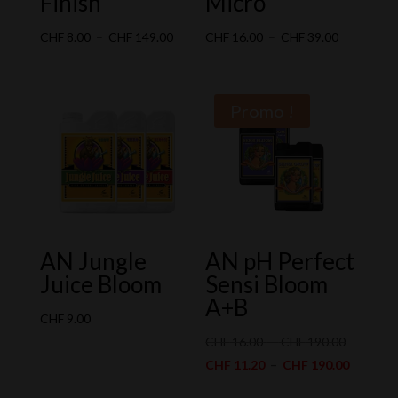
Finish
Micro
Plage
Plage
CHF
8.00
–
CHF
149.00
CHF
16.00
–
CHF
39.00
de
de
prix :
prix :
CHF 8.00
CHF 16.00
Promo !
à
à
CHF 149.00
CHF 39.00
AN Jungle
AN pH Perfect
Juice Bloom
Sensi Bloom
A+B
CHF
9.00
Plage
CHF
16.00
–
CHF
190.00
de
Plage
CHF
11.20
–
CHF
190.00
prix :
de