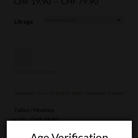
Plage
CHF
19.90
–
CHF
79.90
de
prix :
Litrage
CHF 19.90
à
CHF 79.90
Ajouter au devis
Catégories :
Canusol
,
Engrais
,
News
Étiquette :
Canusol
Tailles / Modèles
1l. -
CHF
19.90
5l -
CHF
79.90
Age Verification