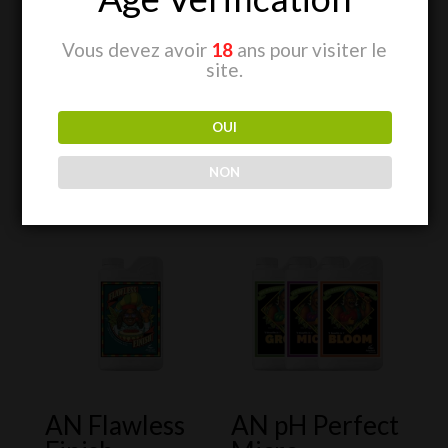
Plus d’informations sur le produit
Vous devez avoir
18
ans pour visiter le
site.
OUI
NON
Produits similaires
AN Flawless
AN pH Perfect