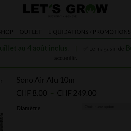
SHOP
OUTLET
LIQUIDATIONS / PROMOTIONS
juillet au 4 août inclus
B
.
|
✅ Le magasin de
accueillir.
Sono Air Alu 10m
ir
Plage
CHF
8.00
–
CHF
249.00
de
Diamètre
prix :
CHF 8.00
à