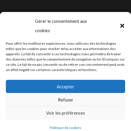
Gérer le consentement aux
cookies
2024-2025 ©
Let’s Grow
, tous droits
Pour offrir les meilleures expériences, nous utilisons des technologies
réservés – Conception web by
Moovent
–
telles que les cookies pour stocker et/ou accéder aux informations des
appareils. Le fait de consentir à ces technologies nous permettra de traiter
Hébergement et mail
Infomaniak
des données telles que le comportement de navigation ou les ID uniques sur
ce site. Le fait de ne pas consentir ou de retirer son consentement peut avoir
un effet négatif sur certaines caractéristiques et fonctions.
Accepter
Refuser
Conditions générales
Voir les préférences
Politique de cookies