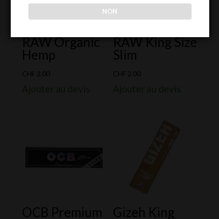
NON
RAW Organic
RAW King Size
Hemp
Slim
CHF
2.00
CHF
2.00
Ajouter au devis
Ajouter au devis
OCB Premium
Gizeh King