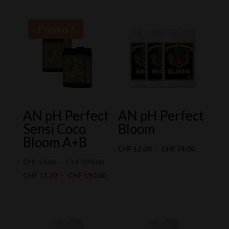
prix :
CHF 13.00
Promo !
à
CHF 240.00
AN pH Perfect
AN pH Perfect
Sensi Coco
Bloom
Bloom A+B
Plage
CHF
12.00
–
CHF
74.00
Plage
de
CHF
16.00
–
CHF
190.00
de
Plage
prix :
CHF
11.20
–
CHF
190.00
prix :
de
CHF 12.00
CHF 16.00
prix :
à
à
CHF 11.20
CHF 74.00
CHF 190.00
à