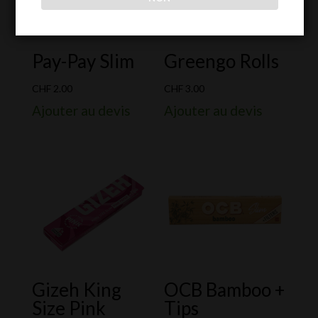
Pay-Pay Slim
Greengo Rolls
CHF
2.00
CHF
3.00
Ajouter au devis
Ajouter au devis
Gizeh King
OCB Bamboo +
Size Pink
Tips