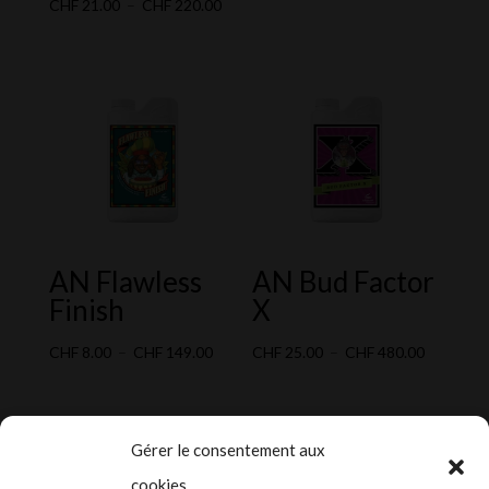
Plage
de
CHF
21.00
–
CHF
220.00
de
prix :
prix :
CHF 14.0
CHF 21.00
à
à
CHF 249.
CHF 220.00
AN Flawless
AN Bud Factor
Finish
X
Plage
Plage
CHF
8.00
–
CHF
149.00
CHF
25.00
–
CHF
480.00
de
de
prix :
prix :
CHF 8.00
CHF 25.0
Gérer le consentement aux
à
à
cookies