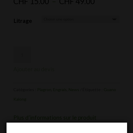
Plage
CHF
15.00
–
CHF
49.00
de
prix :
Litrage
CHF 15.00
à
CHF 49.00
Ajouter au devis
Catégories :
Plagron
,
Engrais
,
News
Étiquette :
Guano
Kalong
Plus d’informations sur le produit