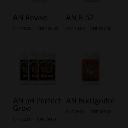
AN Revive
AN B-52
Plage
Plage
CHF
10.00
–
CHF
139.00
CHF
14.00
–
CHF
249.00
de
de
prix :
prix :
CHF 10.00
CHF 14.0
à
à
CHF 139.00
CHF 249.
AN pH Perfect
AN Bud Ignitor
Grow
Plage
CHF
26.00
–
CHF
330.00
Plage
de
CHF
12.00
–
CHF
74.00
de
prix :