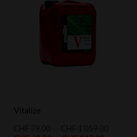
Vitalize
Plage
CHF
79.00
–
CHF
1'059.00