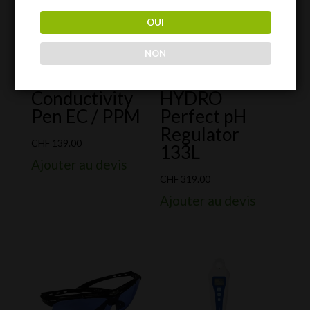
OUI
NON
Blue Lab
TORUS
Conductivity
HYDRO
Pen EC / PPM
Perfect pH
Regulator
CHF
139.00
133L
Ajouter au devis
CHF
319.00
Ajouter au devis