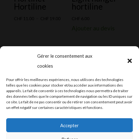
Hortiline
hortiline
Plage
CHF
11.00
–
CHF
19.00
CHF
6.00
de
Ajouter au devis
prix :
CHF 11.00
à
Gérer le consentement aux
CHF 19.00
cookies
2024-2025 ©
Let’s Grow
, tous droits
Pour offrir les meilleures expériences, nous utilisons des technologies
réservés – Conception web by
Moovent
–
telles que les cookies pour stocker et/ou accéder aux informations des
appareils. Le fait de consentir à ces technologies nous permettra de traiter
Hébergement et mail
Infomaniak
des données telles que le comportement de navigation ou les ID uniques sur
ce site. Le fait de ne pas consentir ou de retirer son consentement peut avoir
un effet négatif sur certaines caractéristiques et fonctions.
Accepter