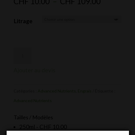
Plage
CHF
10.00
–
CHF
109.00
de
prix :
Litrage
CHF 10.0
à
CHF 109.
Ajouter au devis
Catégories :
Advanced Nutrients
,
Engrais
Étiquette :
Advanced Nutrients
Tailles / Modèles
250ml -
CHF
10.00
500ml -
CHF
17.00