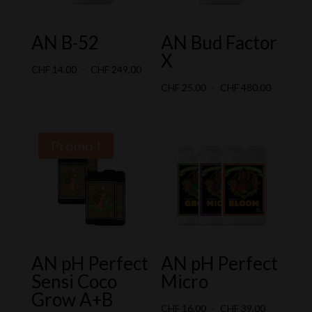
AN B-52
AN Bud Factor
X
Plage
CHF
14.00
–
CHF
249.00
de
Plage
CHF
25.00
–
CHF
480.00
prix :
de
CHF 14.00
prix :
à
CHF 25.0
Promo !
CHF 249.00
à
CHF 480.
AN pH Perfect
AN pH Perfect
Sensi Coco
Micro
Grow A+B
Plage
CHF
16.00
–
CHF
39.00