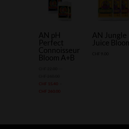
AN pH
AN Jungle
Perfect
Juice Bloo
Connoisseur
CHF
9.00
Bloom A+B
CHF
22.00
–
Plage
CHF
260.00
de
CHF
15.40
–
prix :
Plage
CHF
260.00
CHF 22.00
de
à
prix :
CHF 260.00
CHF 15.40
à
CHF 260.00