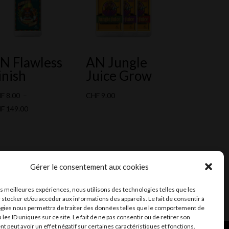
N Flawless
AN Jungle
inish
Juice Grow
HF
8.00
–
CHF
9.00
Plage
HF
149.00
de
prix :
CHF 8.00
à
Gérer le consentement aux cookies
CHF 149.00
les meilleures expériences, nous utilisons des technologies telles que les
 stocker et/ou accéder aux informations des appareils. Le fait de consentir à
gies nous permettra de traiter des données telles que le comportement de
 les ID uniques sur ce site. Le fait de ne pas consentir ou de retirer son
 peut avoir un effet négatif sur certaines caractéristiques et fonctions.