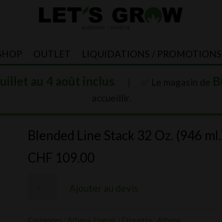
SHOP
OUTLET
LIQUIDATIONS / PROMOTIONS
juillet au 4 août inclus
B
.
|
✅ Le magasin de
accueillir.
Blended Line Stack 32 Oz. (946 ml.
CHF
109.00
quantité
Ajouter au devis
de
Blended
Catégories :
Athena
,
Engrais
Étiquette :
Athena