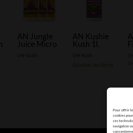
AN Jungle
AN Kushie
A
m
Juice Micro
Kush 1l.
F
CHF
10.00
CHF
40.00
C
C
Ajouter au devis
Pour offrir 
cookies pour
ces technolo
navigation ou
consentement