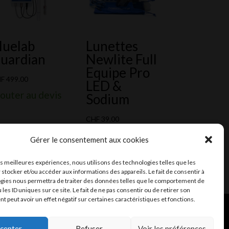
luelab
Lunettes
uardian
Newlite Full
Equipe Pro
HF
499.00
LED &
outer au devis
Sodium
CHF
39.00
Ajouter au devis
Gérer le consentement aux cookies
les meilleures expériences, nous utilisons des technologies telles que les
 stocker et/ou accéder aux informations des appareils. Le fait de consentir à
gies nous permettra de traiter des données telles que le comportement de
 les ID uniques sur ce site. Le fait de ne pas consentir ou de retirer son
 peut avoir un effet négatif sur certaines caractéristiques et fonctions.
ent et mail
Infomaniak
cepter
Refuser
Voir les préférences