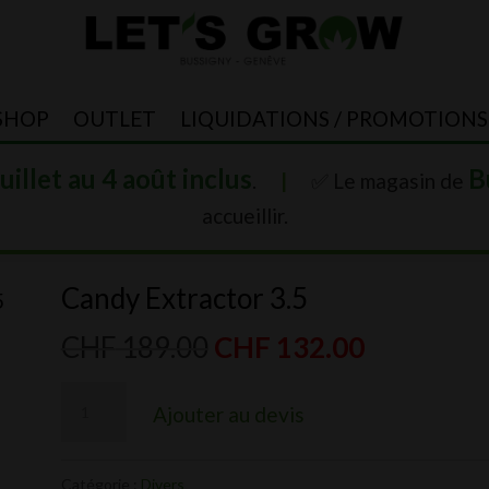
SHOP
OUTLET
LIQUIDATIONS / PROMOTIONS
juillet au 4 août inclus
B
.
|
✅ Le magasin de
accueillir.
Candy Extractor 3.5
5
Le
Le
CHF
189.00
CHF
132.00
prix
prix
quantité
initial
actuel
Ajouter au devis
de
était :
est :
Candy
CHF 189.00.
CHF 132.0
Catégorie :
Divers