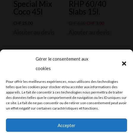
Special Mix
RHP 60/40
Coco 45l
Slabs 15l.
Le
Le
CHF
25.00
CHF
6.00
CHF
3.00
prix
prix
Ajouter au devis
Ajouter au devis
initial
actuel
était :
est :
CHF 6.00.
CHF 3.00.
Gérer le consentement aux
cookies
2024-2025 ©
Let’s Grow
, tous droits
Pour offrir les meilleures expériences, nous utilisons des technologies
réservés – Conception web by
Moovent
–
telles que les cookies pour stocker et/ou accéder aux informations des
appareils. Le fait de consentir à ces technologies nous permettra de traiter
Hébergement et mail
Infomaniak
des données telles que le comportement de navigation ou les ID uniques sur
ce site. Le fait de ne pas consentir ou de retirer son consentement peut avoir
un effet négatif sur certaines caractéristiques et fonctions.
Accepter