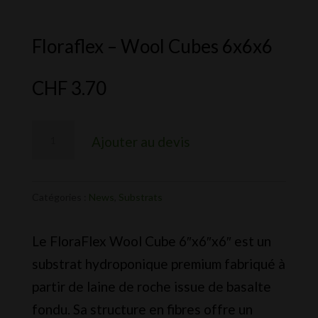
Floraflex – Wool Cubes 6x6x6
CHF
3.70
quantité
Ajouter au devis
de
Floraflex
-
Catégories :
News
,
Substrats
Wool
Le FloraFlex Wool Cube 6″x6″x6″ est un
Cubes
substrat hydroponique premium fabriqué à
6x6x6
partir de laine de roche issue de basalte
fondu. Sa structure en fibres offre un