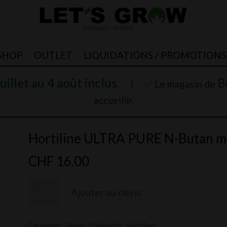
SHOP
OUTLET
LIQUIDATIONS / PROMOTIONS
juillet au 4 août inclus
B
.
|
✅ Le magasin de
accueillir.
Hortiline ULTRA PURE N-Butan m
CHF
16.00
quantité
Ajouter au devis
de
Hortiline
Catégorie :
Divers
Étiquette :
Hortiline