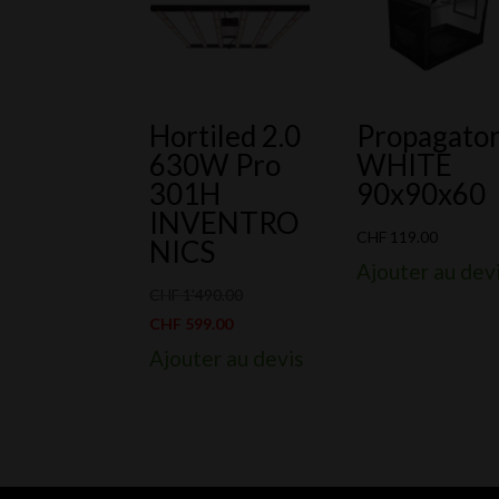
Hortiled 2.0
Propagato
630W Pro
WHITE
301H
90x90x60
INVENTRO
CHF
119.00
NICS
Ajouter au dev
Le
CHF
1'490.00
Le
prix
CHF
599.00
prix
initial
Ajouter au devis
actuel
était :
est :
CHF 1'490.00.
CHF 599.00.