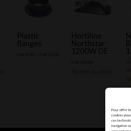
r
Plastic
Hortiline
N
flanges
Northstar
B
1200W DE
1
Plage
CHF
4.50
–
CHF
11.00
de
CHF
399.00
C
prix :
C
is
Ajouter au devis
CHF 4.50
Aj
à
CHF 11.00
Pour offrir 
cookies pour
ces technolo
navigation ou
consentement