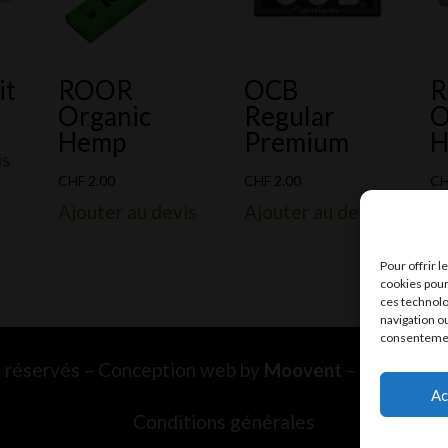
it
ROOR
OCB
Organic
Regular
O
Hemp
Premium
H
is
CHF
2.00
CHF
2.00
C
Ajouter au devis
Ajouter au devis
Aj
Pour offrir 
cookies pour
ces technolo
navigation ou
consentement
ts réservés – Conception web by
Moovent
– Hébergem
Ac
Conditions générales