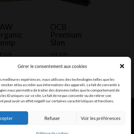
RAW
OCB
rganic
Premium
emp
Slim
HF
2.00
CHF
2.00
outer au devis
Ajouter au devis
Gérer le consentement aux cookies
les meilleures expériences, nous utilisons des technologies telles que les
 stocker et/ou accéder aux informations des appareils. Le fait de consentir à
gies nous permettra de traiter des données telles que le comportement de
 les ID uniques sur ce site. Le fait de ne pas consentir ou de retirer son
 peut avoir un effet négatif sur certaines caractéristiques et fonctions.
ent et mail
Infomaniak
cepter
Refuser
Voir les préférences
Fiches de données de sécurité (FDS)
Politique de cookies