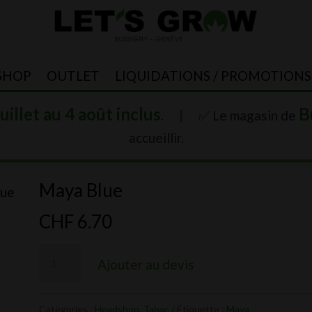
SHOP
OUTLET
LIQUIDATIONS / PROMOTIONS
juillet au 4 août inclus
B
.
|
✅ Le magasin de
accueillir.
Maya Blue
lue
CHF
6.70
quantité
Ajouter au devis
de
Maya
Catégories :
Headshop
,
Tabac
Étiquette :
Maya