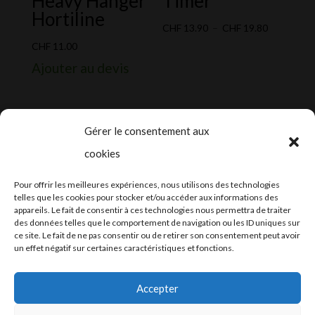
Heavy Hanger
Timer
Hortiline
Plage
CHF
13.90
–
CHF
19.80
de
CHF
11.00
prix :
Ajouter au devis
CHF 13.90
à
CHF 19.80
Gérer le consentement aux
cookies
2024-2025 ©
Let’s Grow
, tous droits
Pour offrir les meilleures expériences, nous utilisons des technologies
réservés – Conception web by
Moovent
–
telles que les cookies pour stocker et/ou accéder aux informations des
appareils. Le fait de consentir à ces technologies nous permettra de traiter
Hébergement et mail
Infomaniak
des données telles que le comportement de navigation ou les ID uniques sur
ce site. Le fait de ne pas consentir ou de retirer son consentement peut avoir
un effet négatif sur certaines caractéristiques et fonctions.
Accepter