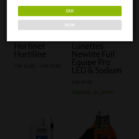
OUI
NON
Hortinet
Lunettes
Hortiline
Newlite Full
Equipe Pro
Plage
CHF
11.00
–
CHF
19.00
LED & Sodium
de
prix :
CHF
39.00
CHF 11.00
Ajouter au devis
à
CHF 19.00