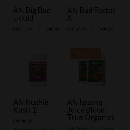
AN Big Bud
AN Bud Factor
Liquid
X
Plage
Plage
CHF
13.00
–
CHF
240.00
CHF
25.00
–
CHF
480.00
de
de
prix :
prix :
CHF 13.00
CHF 25.0
Promo !
à
à
CHF 240.00
CHF 480.
AN Kushie
AN Iguana
Kush 1l.
Juice Bloom
True Organics
CHF
40.00
Plage
CHF
35.00
–
CHF
110.00
Ajouter au devis