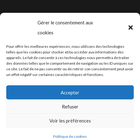
Gérer le consentement aux
cookies
2024-2025 ©
Let’s Grow
, tous droits
Pour offrir les meilleures expériences, nous utilisons des technologies
réservés – Conception web by
Moovent
–
telles que les cookies pour stocker et/ou accéder aux informations des
appareils. Le fait de consentir à ces technologies nous permettra de traiter
Hébergement et mail
Infomaniak
des données telles que le comportement de navigation ou les ID uniques sur
ce site. Le fait de ne pas consentir ou de retirer son consentement peut avoir
un effet négatif sur certaines caractéristiques et fonctions.
Accepter
Refuser
Conditions générales
Voir les préférences
Politique de cookies