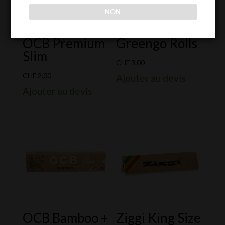
NON
OCB Premium
Greengo Rolls
Slim
CHF
3.00
CHF
2.00
Ajouter au devis
Ajouter au devis
OCB Bamboo +
Ziggi King Size