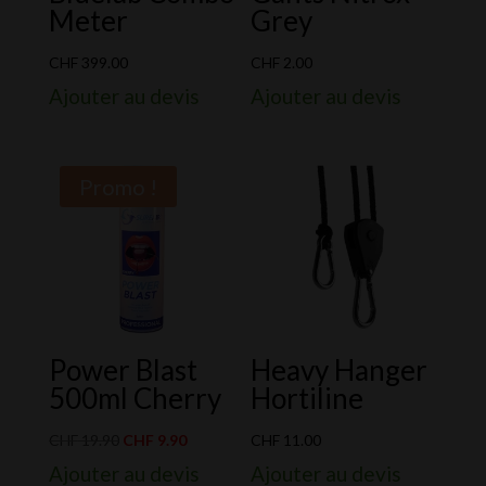
Meter
Grey
CHF
399.00
CHF
2.00
Ajouter au devis
Ajouter au devis
Promo !
Power Blast
Heavy Hanger
500ml Cherry
Hortiline
Le
Le
CHF
19.90
CHF
9.90
CHF
11.00
prix
prix
Ajouter au devis
Ajouter au devis