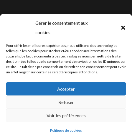
initial
actuel
était :
est :
CHF 19.90.
CHF 9.90.
Gérer le consentement aux
cookies
2024-2025 ©
Let’s Grow
, tous droits
Pour offrir les meilleures expériences, nous utilisons des technologies
réservés – Conception web by
Moovent
–
telles que les cookies pour stocker et/ou accéder aux informations des
appareils. Le fait de consentir à ces technologies nous permettra de traiter
Hébergement et mail
Infomaniak
des données telles que le comportement de navigation ou les ID uniques sur
ce site. Le fait de ne pas consentir ou de retirer son consentement peut avoir
un effet négatif sur certaines caractéristiques et fonctions.
Accepter
Refuser
Conditions générales
Voir les préférences
Politique de cookies