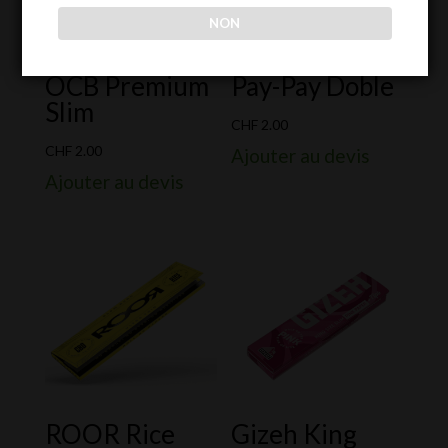
NON
OCB Premium
Pay-Pay Doble
Slim
CHF
2.00
CHF
2.00
Ajouter au devis
Ajouter au devis
ROOR Rice
Gizeh King