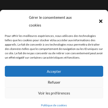
Gérer le consentement aux
cookies
2024-2025 ©
Let’s Grow
, tous droits
Pour offrir les meilleures expériences, nous utilisons des technologies
réservés – Conception web by
Moovent
–
telles que les cookies pour stocker et/ou accéder aux informations des
appareils. Le fait de consentir à ces technologies nous permettra de traiter
Hébergement et mail
Infomaniak
des données telles que le comportement de navigation ou les ID uniques sur
ce site. Le fait de ne pas consentir ou de retirer son consentement peut avoir
un effet négatif sur certaines caractéristiques et fonctions.
Accepter
Refuser
Conditions générales
Voir les préférences
Politique de cookies