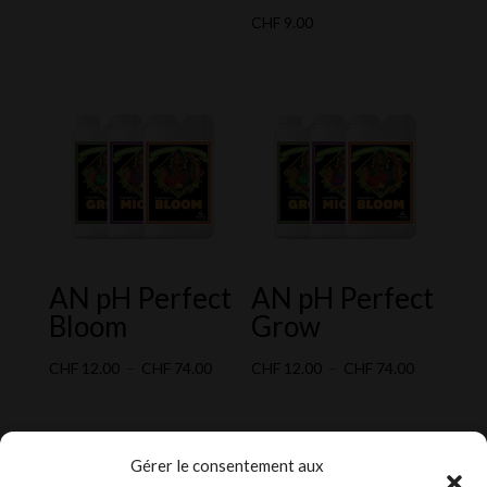
de
CHF
9.00
prix :
CHF 10.00
à
CHF 139.00
AN pH Perfect
AN pH Perfect
Bloom
Grow
Plage
Plage
CHF
12.00
–
CHF
74.00
CHF
12.00
–
CHF
74.00
de
de
prix :
prix :
CHF 12.00
CHF 12.00
Gérer le consentement aux
à
à