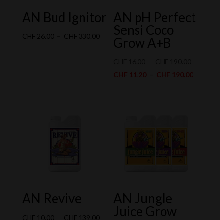
AN Bud Ignitor
AN pH Perfect
Sensi Coco
Plage
CHF
26.00
–
CHF
330.00
Grow A+B
de
prix :
Plage
CHF
16.00
–
CHF
190.00
CHF 26.00
de
Plage
CHF
11.20
–
CHF
190.00
à
prix :
de
CHF 330.00
CHF 16.0
prix :
à
CHF 11.
CHF 190.
à
CHF 190
AN Revive
AN Jungle
Juice Grow
Plage
CHF
10.00
–
CHF
139.00