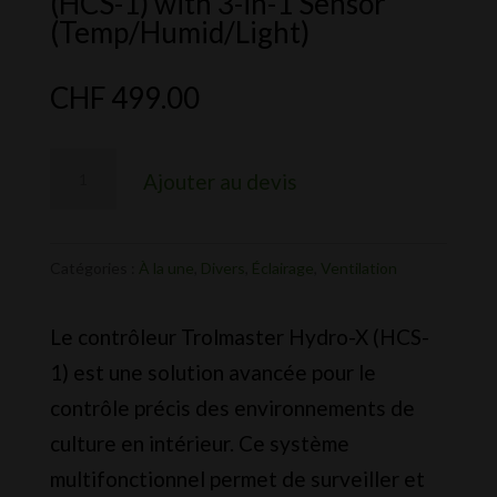
(HCS-1) with 3-in-1 Sensor
(Temp/Humid/Light)
CHF
499.00
quantité
Ajouter au devis
de
Trolmaster
Hydro-
Catégories :
À la une
,
Divers
,
Éclairage
,
Ventilation
X
Le contrôleur Trolmaster Hydro-X (HCS-
Controller
1) est une solution avancée pour le
(HCS-
contrôle précis des environnements de
1)
culture en intérieur. Ce système
with
multifonctionnel permet de surveiller et
3-