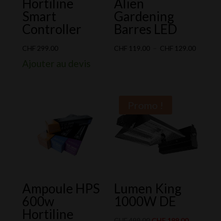
Hortiline
Alien
Smart
Gardening
Controller
Barres LED
Plage
CHF
299.00
CHF
119.00
–
CHF
129.00
de
Ajouter au devis
prix :
CHF 119
à
Promo !
CHF 129
Ampoule HPS
Lumen King
600w
1000W DE
Hortiline
Le
Le
CHF
499.00
CHF
199.00