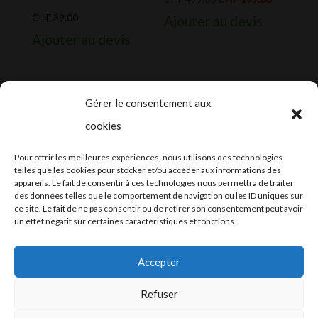
prix
prix
CHF
39.00
Ajouter au devis
initial
actuel
Ajouter au devis
était :
est :
CHF 499.00.
CHF 199.0
Gérer le consentement aux
cookies
2024-2025 ©
Let’s Grow
, tous droits
Pour offrir les meilleures expériences, nous utilisons des technologies
réservés – Conception web by
Moovent
–
telles que les cookies pour stocker et/ou accéder aux informations des
appareils. Le fait de consentir à ces technologies nous permettra de traiter
Hébergement et mail
Infomaniak
des données telles que le comportement de navigation ou les ID uniques sur
ce site. Le fait de ne pas consentir ou de retirer son consentement peut avoir
un effet négatif sur certaines caractéristiques et fonctions.
Accepter
Refuser