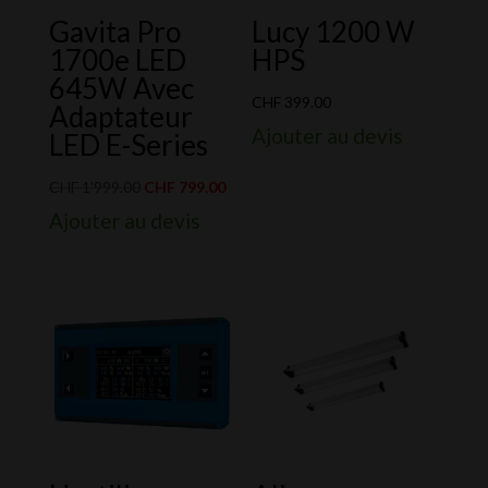
Gavita Pro
Lucy 1200 W
1700e LED
HPS
645W Avec
CHF
399.00
Adaptateur
Ajouter au devis
LED E-Series
Le
Le
CHF
1'999.00
CHF
799.00
prix
prix
Ajouter au devis
initial
actuel
était :
est :
CHF 1'999.00.
CHF 799.00.